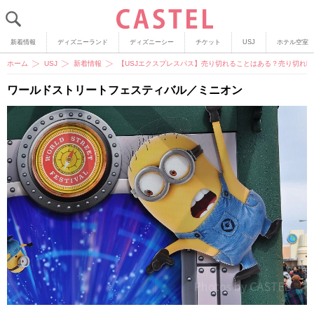
新着情報
ディズニーランド
ディズニーシー
チケット
USJ
ホテル空室
ホーム
USJ
新着情報
【USJエクスプレスパス】売り切れることはある？売り切れ
ワールドストリートフェスティバル／ミニオン