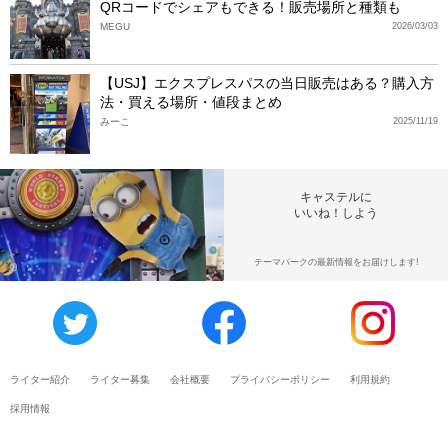
QRコードでシェアもできる！販売場所と種類も
MEGU
2026/03/03
【USJ】エクスプレスパスの当日販売はある？購入方
法・買える場所・値段まとめ
みーこ
2025/11/19
キャステルに
いいね！しよう
テーマパークの最新情報をお届けします!
ライター紹介
ライター募集
会社概要
プライバシーポリシー
利用規約
採用情報