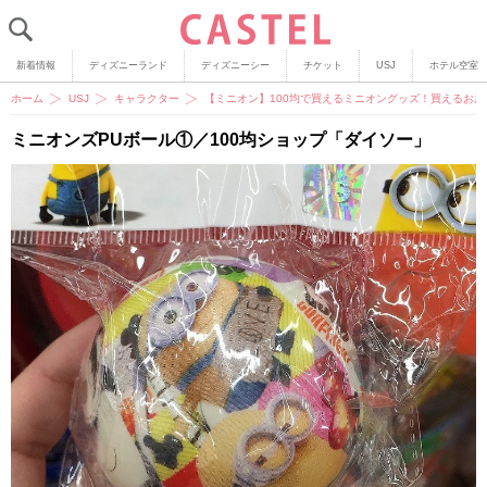
新着情報
ディズニーランド
ディズニーシー
チケット
USJ
ホテル空室
ホーム
USJ
キャラクター
【ミニオン】100均で買えるミニオングッズ！買えるお
ミニオンズPUボール①／100均ショップ「ダイソー」