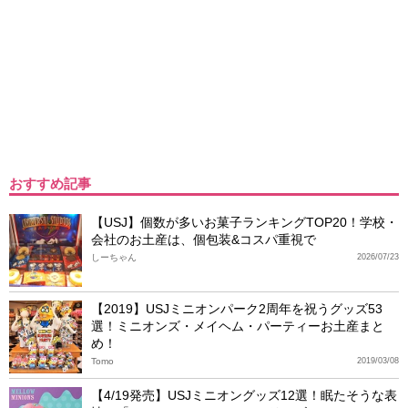
おすすめ記事
【USJ】個数が多いお菓子ランキングTOP20！学校・
会社のお土産は、個包装&コスパ重視で
しーちゃん
2026/07/23
【2019】USJミニオンパーク2周年を祝うグッズ53
選！ミニオンズ・メイヘム・パーティーお土産まと
め！
Tomo
2019/03/08
【4/19発売】USJミニオングッズ12選！眠たそうな表