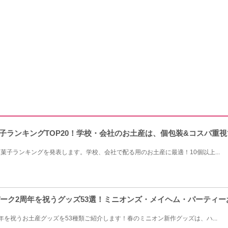
菓子ランキングTOP20！学校・会社のお土産は、個包装&コスパ重視
お菓子ランキングを発表します。学校、会社で配る用のお土産に最適！10個以上...
ンパーク2周年を祝うグッズ53選！ミニオンズ・メイヘム・パーティ
年を祝うお土産グッズを53種類ご紹介します！春のミニオン新作グッズは、ハ...