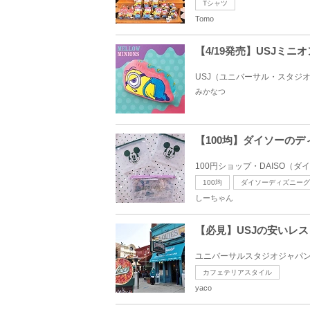
Tシャツ
Tomo
【4/19発売】USJミニ
USJ（ユニバーサル・スタジオ
みかなつ
【100均】ダイソーの
100円ショップ・DAISO（
100均
ダイソーディズニーグ
しーちゃん
【必見】USJの安いレ
ユニバーサルスタジオジャパン
カフェテリアスタイル
yaco