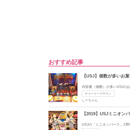
おすすめ記事
【USJ】個数が多いお
内容量（個数）が多いUSJの
チャーリーブラウン
しーちゃん
【2019】USJミニオ
USJの「ミニオンパーク」2周