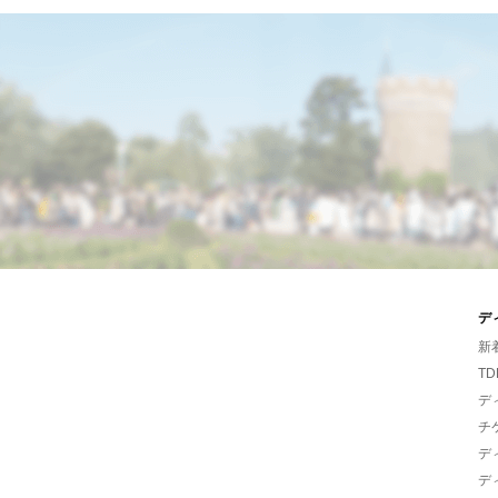
デ
新
TD
デ
チ
デ
デ