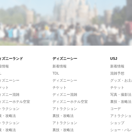
ィズニーランド
ディズニーシー
USJ
着情報
新着情報
新着情報
L
TDL
混雑予想
ィズニーシー
ディズニーシー
グッズ・お土
ケット
チケット
チケット
ィズニー混雑
ディズニー混雑
写真・撮影法
ィズニーホテル空室
ディズニーホテル空室
裏技・攻略法
トラクション
アトラクション
コーデ
技・攻略法
裏技・攻略法
アトラクショ
トラクション
アトラクション
ショップ
技・攻略法
裏技・攻略法
ショー・パレ