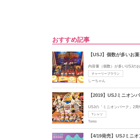
おすすめ記事
【USJ】個数が多いお
内容量（個数）が多いUSJの
チャーリーブラウン
しーちゃん
【2019】USJミニオ
USJの「ミニオンパーク」2周
Tシャツ
Tomo
【4/19発売】USJミニ