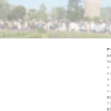
デ
新
TD
デ
チ
デ
デ
ア
裏
ア
裏