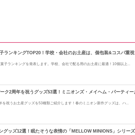
菓子ランキングTOP20！学校・会社のお土産は、個包装&コスパ重視
お菓子ランキングを発表します。学校、会社で配る用のお土産に最適！10個以上...
ンパーク2周年を祝うグッズ53選！ミニオンズ・メイヘム・パーティ
年を祝うお土産グッズを53種類ご紹介します！春のミニオン新作グッズは、ハ...
オングッズ12選！眠たそうな表情の「MELLOW MINIONS」シリー