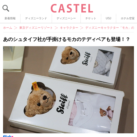
新着情報
ディズニーランド
ディズニーシー
チケット
USJ
ホテル空室
ホーム
東京ディズニーリゾート
キャラクター
ディズニーキャラクター「モカ」の
あのシュタイフ社が手掛けるモカのテディベアも登場！？