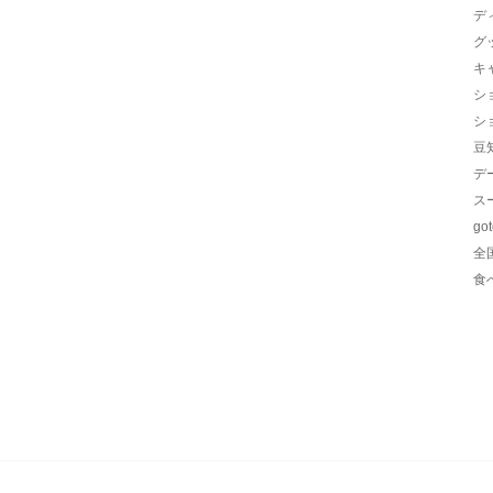
デ
グ
キ
シ
シ
豆
デ
ス
go
全
食