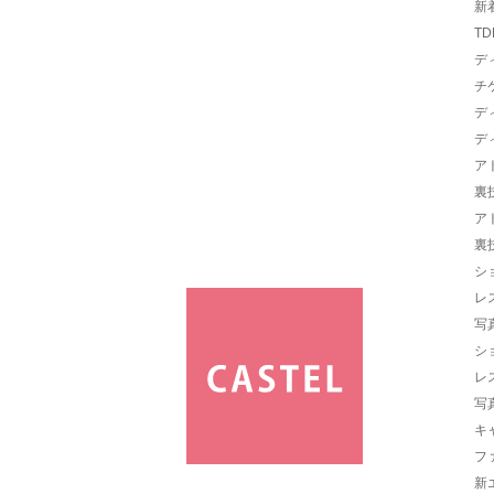
新
TD
デ
チ
デ
デ
ア
裏
ア
裏
シ
レ
写
シ
レ
写
キ
フ
新