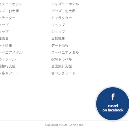
ィズニーホテル
ディズニーホテル
ッズ・お土産
グッズ・お土産
ャラクター
キャラクター
ョップ
ショップ
ョップ
ショップ
知識集
豆知識集
ート情報
デート情報
ーベニアメダル
スーベニアメダル
toトラベル
gotoトラベル
国旅行支援
全国旅行支援
べ歩きフード
食べ歩きフード
Copyright ©2026 Gening Inc.