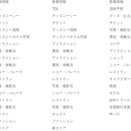
着情報
新着情報
新着情報
L
TDL
混雑予想
ィズニーシー
ディズニーシー
グッズ・お土
ケット
チケット
チケット
ィズニー混雑
ディズニー混雑
写真・撮影法
ィズニーホテル空室
ディズニーホテル空室
裏技・攻略法
トラクション
アトラクション
コーデ
技・攻略法
裏技・攻略法
アトラクショ
トラクション
アトラクション
ショップ
技・攻略法
裏技・攻略法
ショー・パレ
ョー・パレード
ショー・パレード
レストラン
ストラン
レストラン
キャラクター
真・撮影法
写真・撮影法
映画
ョー・パレード
ショー・パレード
ホテル
ストラン
レストラン
gotoトラベル
真・撮影法
写真・撮影法
全国旅行支援
ャスト
キャスト
年パス
ァッション
ファッション
エリア
新エリア