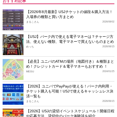
おすすめ記事
【2026年8月最新】USJチケットの値段＆購入方法！
入場券の種類と買い方まとめ
まるこさん
2026/08/02
【USJ】パーク内で使える電子マネーは？チャージ方
法、使えない種類、電子マネーで買えないものまとめ
めっち
2026/06/15
【必見】ユニバのATMの場所（地図付き）＆種類まと
め！クレジットカード＆電子マネーもおすすめ ！
MEGU
2024/01/25
【2026】ユニバでPayPayが使える！パーク内利用・
チケット購入も可能！USJで使えるキャッシュレス決
済一覧も
まるこさん
2026/06/15
【2026】USJの貸切イベントスケジュール！開催日程
や応募方法、貸切中のパーク体験談を紹介