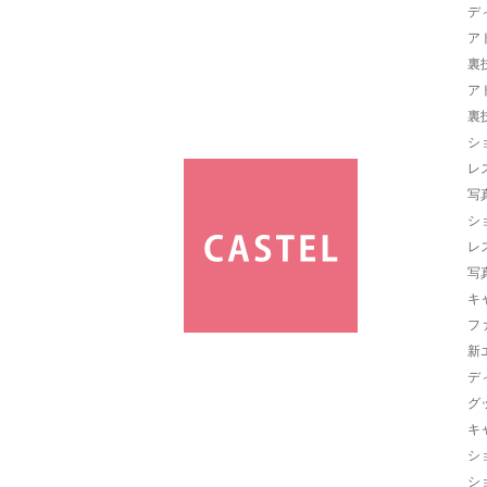
デ
ア
裏
ア
裏
シ
レ
写
シ
レ
写
キ
フ
新
デ
グ
キ
シ
シ