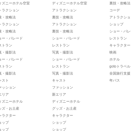
ィズニーホテル空室
ディズニーホテル空室
裏技・攻略法
トラクション
アトラクション
コーデ
技・攻略法
裏技・攻略法
アトラクショ
トラクション
アトラクション
ショップ
技・攻略法
裏技・攻略法
ショー・パレ
ョー・パレード
ショー・パレード
レストラン
ストラン
レストラン
キャラクター
真・撮影法
写真・撮影法
映画
ョー・パレード
ショー・パレード
ホテル
ストラン
レストラン
gotoトラベル
真・撮影法
写真・撮影法
全国旅行支援
ャスト
キャスト
年パス
ァッション
ファッション
エリア
新エリア
ィズニーホテル
ディズニーホテル
ッズ・お土産
グッズ・お土産
ャラクター
キャラクター
ョップ
ショップ
ョップ
ショップ