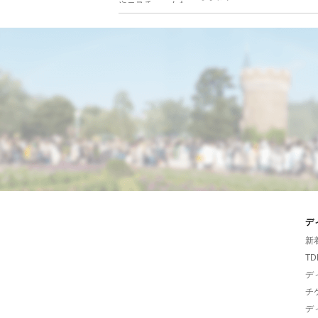
デ
新
TD
デ
チ
デ