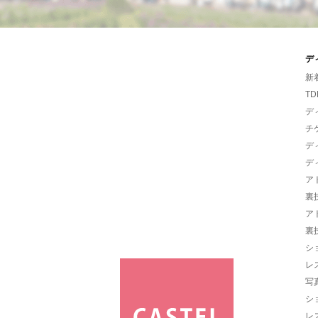
デ
新
TD
デ
チ
デ
デ
ア
裏
ア
裏
シ
レ
写
シ
レ