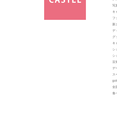
写
キ
フ
新
デ
グ
キ
シ
シ
豆
デ
ス
go
全
食