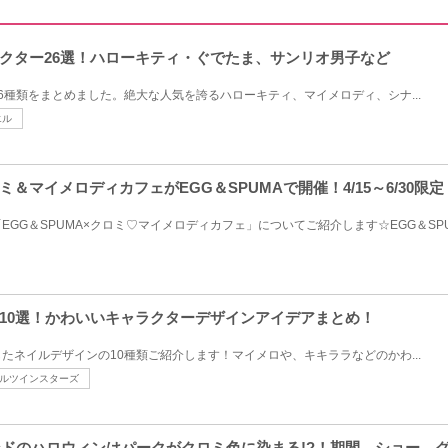
クター26選！ハローキティ・ぐでたま、サンリオ男子など
6種類をまとめました。絶大な人気を誇るハローキティ、マイメロディ、シナ...
エル
＆マイメロディカフェがEGG＆SPUMAで開催！4/15～6/30限定
GG＆SPUMA×クロミ♡マイメロディカフェ」についてご紹介します☆EGG＆SPUM
10選！かわいいキャラクターデザインアイデアまとめ！
たネイルデザインの10種類ご紹介します！マイメロや、キキララなどのかわ...
ルツインスターズ
ランドのハロウィンはパークがクロミ色に染まる!?！期間、ショー、