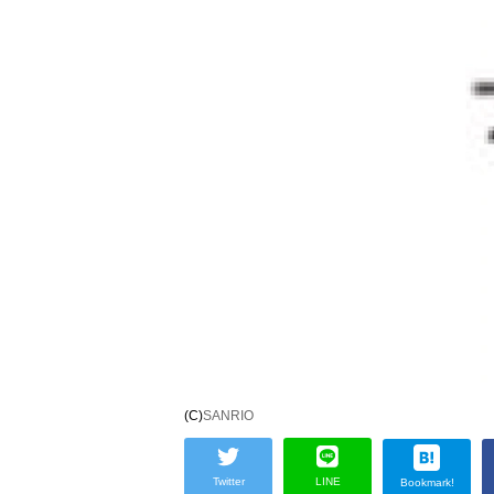
(C)
SANRIO
Twitter
LINE
Bookmark!