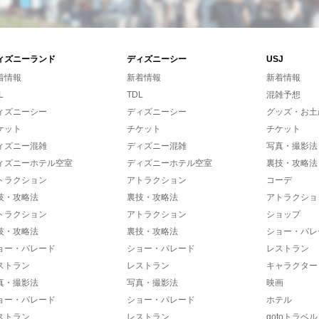
ィズニーランド
ディズニーシー
USJ
着情報
新着情報
新着情報
L
TDL
混雑予想
ィズニーシー
ディズニーシー
グッズ・お土
ケット
チケット
チケット
ィズニー混雑
ディズニー混雑
写真・撮影法
ィズニーホテル空室
ディズニーホテル空室
裏技・攻略法
トラクション
アトラクション
コーデ
技・攻略法
裏技・攻略法
アトラクショ
トラクション
アトラクション
ショップ
技・攻略法
裏技・攻略法
ショー・パレ
ョー・パレード
ショー・パレード
レストラン
ストラン
レストラン
キャラクター
真・撮影法
写真・撮影法
映画
ョー・パレード
ショー・パレード
ホテル
ストラン
レストラン
gotoトラベル