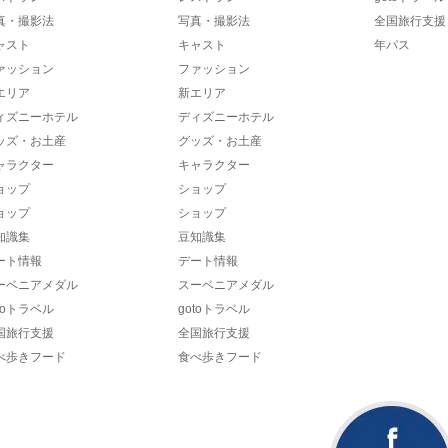
真・撮影法
写真・撮影法
全国旅行支援
ャスト
キャスト
年パス
ァッション
ファッション
エリア
新エリア
ィズニーホテル
ディズニーホテル
ッズ・お土産
グッズ・お土産
ャラクター
キャラクター
ョップ
ショップ
ョップ
ショップ
知識集
豆知識集
ート情報
デート情報
ーベニアメダル
スーベニアメダル
toトラベル
gotoトラベル
国旅行支援
全国旅行支援
べ歩きフード
食べ歩きフード