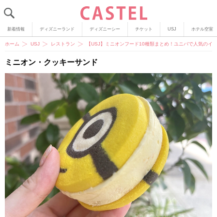
新着情報
ディズニーランド
ディズニーシー
チケット
USJ
ホテル空室
ホーム
USJ
レストラン
【USJ】ミニオンフード10種類まとめ！ユニバで人気のイ
ミニオン・クッキーサンド