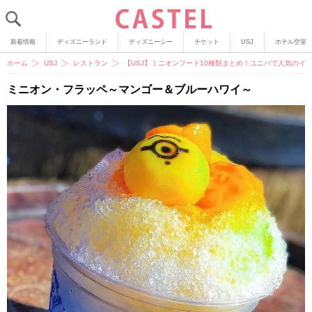
新着情報
ディズニーランド
ディズニーシー
チケット
USJ
ホテル空室
ホーム
USJ
レストラン
【USJ】ミニオンフード10種類まとめ！ユニバで人気のイ
ミニオン・フラッペ～マンゴー＆ブルーハワイ～