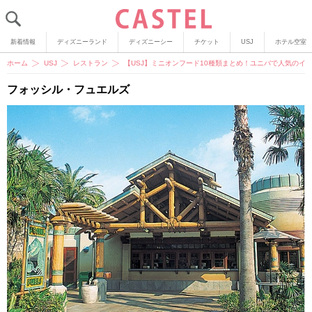
新着情報
ディズニーランド
ディズニーシー
チケット
USJ
ホテル空室
ホーム
USJ
レストラン
【USJ】ミニオンフード10種類まとめ！ユニバで人気のイ
フォッシル・フュエルズ