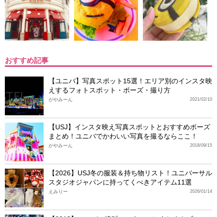
おすすめ記事
【ユニバ】写真スポット15選！エリア別のインスタ映
えするフォトスポット・ポーズ・撮り方
がやみーん
2021/02/10
【USJ】インスタ映え写真スポットとおすすめポーズ
まとめ！ユニバでかわいい写真を撮るならここ！
がやみーん
2018/09/15
【2026】USJ冬の服装＆持ち物リスト！ユニバーサル
スタジオジャパンに持ってくべきアイテム11選
えみりー
2026/01/14