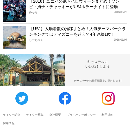
【2018】ユニバの絶叫ハロウィーンまとめ！ゾン
ビ・貞子・チャッキーがUSJホラーナイトに登場
めっち
2018/08/28
【USJ】入場者数の推移まとめ！人気テーマパークラ
ンキングではディズニーを超えて4年連続1位！
しーちゃん
2026/05/07
キャステルに
いいね！しよう
テーマパークの最新情報をお届けします!
ライター紹介
ライター募集
会社概要
プライバシーポリシー
利用規約
採用情報