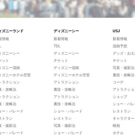
ィズニーランド
ディズニーシー
USJ
着情報
新着情報
新着情報
L
TDL
混雑予想
ィズニーシー
ディズニーシー
グッズ・お土
ケット
チケット
チケット
ィズニー混雑
ディズニー混雑
写真・撮影法
ィズニーホテル空室
ディズニーホテル空室
裏技・攻略法
トラクション
アトラクション
コーデ
技・攻略法
裏技・攻略法
アトラクショ
トラクション
アトラクション
ショップ
技・攻略法
裏技・攻略法
ショー・パレ
ョー・パレード
ショー・パレード
レストラン
ストラン
レストラン
キャラクター
真・撮影法
写真・撮影法
映画
ョー・パレード
ショー・パレード
ホテル