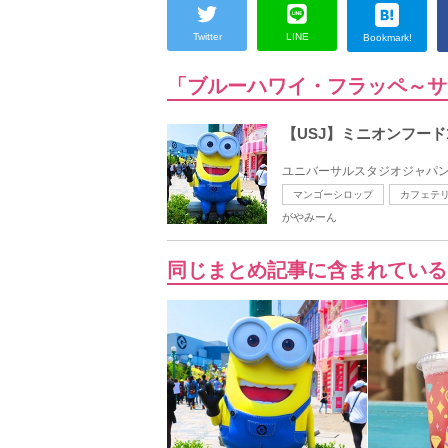
Twitter
LINE
Bookmark!
「ブルーハワイ・フラッペ～サ
【USJ】ミニオンフー
ユニバーサルスタジオジャパン
マンゴーシロップ
カフェテ
がやみーん
同じまとめ記事に含まれている