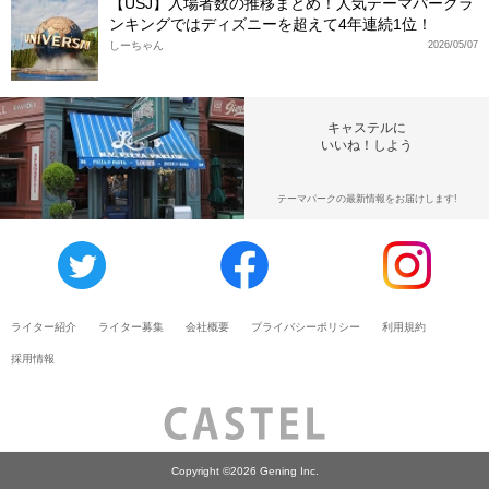
【USJ】入場者数の推移まとめ！人気テーマパークラ
ンキングではディズニーを超えて4年連続1位！
しーちゃん
2026/05/07
キャステルに
いいね！しよう
テーマパークの最新情報をお届けします!
ライター紹介
ライター募集
会社概要
プライバシーポリシー
利用規約
採用情報
Copyright ©2026 Gening Inc.