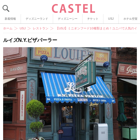
新着情報
ディズニーランド
ディズニーシー
チケット
USJ
ホテル空室
ホーム
USJ
レストラン
【USJ】ミニオンフード10種類まとめ！ユニバで人気のイ
ルイズN.Y.ピザパーラー