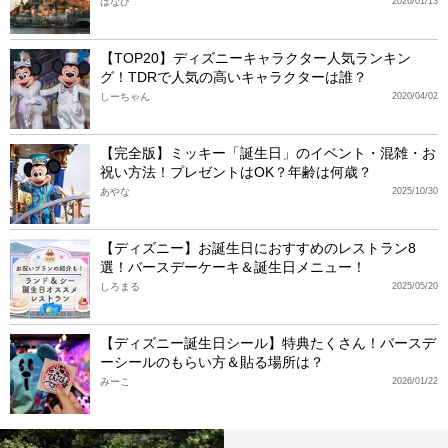
はなび
2026/01/13
【TOP20】ディズニーキャラクター人気ランキン
グ！TDRで人気の高いキャラクターは誰？
しーちゃん
2020/04/02
【完全版】ミッキー「誕生日」のイベント・混雑・お
祝い方法！プレゼントはOK？年齢は何歳？
あやな
2025/10/30
【ディズニー】お誕生日におすすめのレストラン8
選！バースデーケーキ＆誕生日メニュー！
しろまる
2025/05/20
【ディズニー誕生日シール】特典たくさん！バースデ
ーシールのもらい方＆貼る場所は？
みーこ
2026/01/22