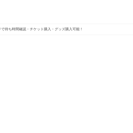
プリで待ち時間確認・チケット購入・グッズ購入可能！
東京ディズニーリゾート