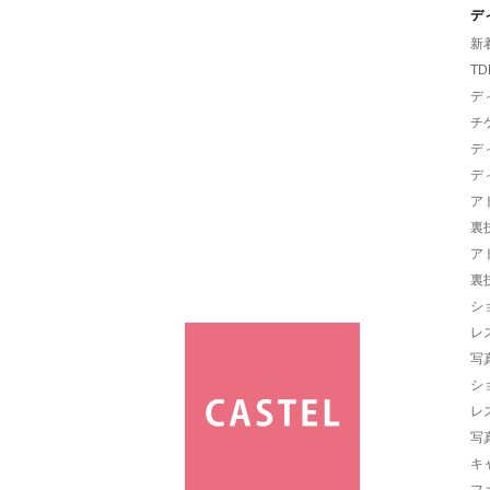
デ
新
TD
デ
チ
デ
デ
ア
裏
ア
裏
シ
レ
写
シ
レ
写
キ
フ