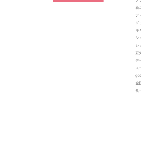
新
デ
グ
キ
シ
シ
豆
デ
ス
go
全
食