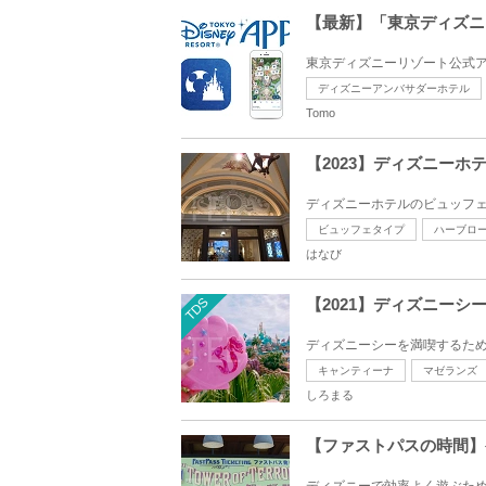
【最新】「東京ディズニ
東京ディズニーリゾート公式アプ
ディズニーアンバサダーホテル
Tomo
【2023】ディズニー
ディズニーホテルのビュッフェ
ビュッフェタイプ
ハーブロ
はなび
TDS
【2021】ディズニー
ディズニーシーを満喫するため
キャンティーナ
マゼランズ
しろまる
【ファストパスの時間】
ディズニーで効率よく遊ぶため