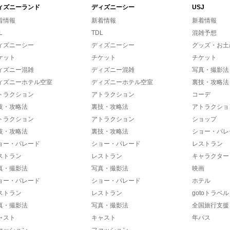
ィズニーランド
ディズニーシー
USJ
着情報
新着情報
新着情報
L
TDL
混雑予想
ィズニーシー
ディズニーシー
グッズ・お土
ケット
チケット
チケット
ィズニー混雑
ディズニー混雑
写真・撮影法
ィズニーホテル空室
ディズニーホテル空室
裏技・攻略法
トラクション
アトラクション
コーデ
技・攻略法
裏技・攻略法
アトラクショ
トラクション
アトラクション
ショップ
技・攻略法
裏技・攻略法
ショー・パレ
ョー・パレード
ショー・パレード
レストラン
ストラン
レストラン
キャラクター
真・撮影法
写真・撮影法
映画
ョー・パレード
ショー・パレード
ホテル
ストラン
レストラン
gotoトラベル
真・撮影法
写真・撮影法
全国旅行支援
ャスト
キャスト
年パス
ァッション
ファッション