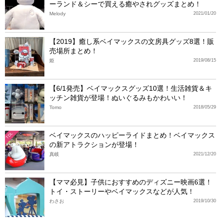
ーランド＆シーで買える癒やされグッズまとめ！
Melody
2021/01/20
【2019】癒し系ベイマックスの文房具グッズ8選！販
売場所まとめ！
姫
2019/08/15
【6/1発売】ベイマックスグッズ10選！生活雑貨＆キ
ッチン雑貨が登場！ぬいぐるみもかわいい！
Tomo
2018/05/29
ベイマックスのハッピーライドまとめ！ベイマックス
TDL
の新アトラクションが登場！
真岐
2021/12/20
【ママ必見】子供におすすめのディズニー映画6選！
トイ・ストーリーやベイマックスなどが人気！
わさお
2019/10/30