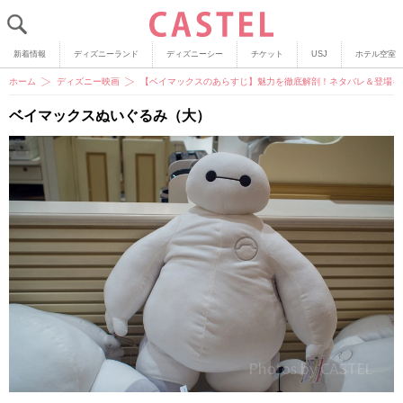
新着情報
ディズニーランド
ディズニーシー
チケット
USJ
ホテル空室
ホーム
ディズニー映画
【ベイマックスのあらすじ】魅力を徹底解剖！ネタバレ＆登場キ
ベイマックスぬいぐるみ（大）