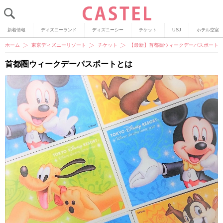
新着情報
ディズニーランド
ディズニーシー
チケット
USJ
ホテル空室
ホーム
東京ディズニーリゾート
チケット
【最新】首都圏ウィークデーパスポート2
首都圏ウィークデーパスポートとは