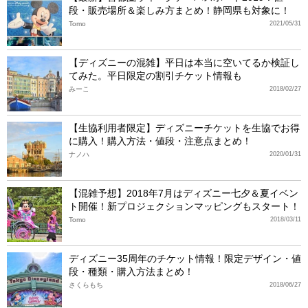
段・販売場所＆楽しみ方まとめ！静岡県も対象に！
Tomo
2021/05/31
【ディズニーの混雑】平日は本当に空いてるか検証し
てみた。平日限定の割引チケット情報も
みーこ
2018/02/27
【生協利用者限定】ディズニーチケットを生協でお得
に購入！購入方法・値段・注意点まとめ！
ナノハ
2020/01/31
【混雑予想】2018年7月はディズニー七夕＆夏イベン
ト開催！新プロジェクションマッピングもスタート！
Tomo
2018/03/11
ディズニー35周年のチケット情報！限定デザイン・値
段・種類・購入方法まとめ！
さくらもち
2018/06/27