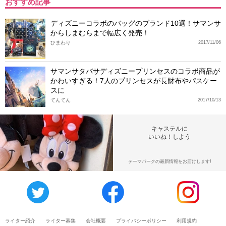
おすすめ記事
ディズニーコラボのバッグのブランド10選！サマンサ
からしまむらまで幅広く発売！
ひまわり
2017/11/06
サマンサタバサディズニープリンセスのコラボ商品が
かわいすぎる！7人のプリンセスが長財布やパスケー
スに
てんてん
2017/10/13
キャステルに
いいね！しよう
テーマパークの最新情報をお届けします!
ライター紹介
ライター募集
会社概要
プライバシーポリシー
利用規約