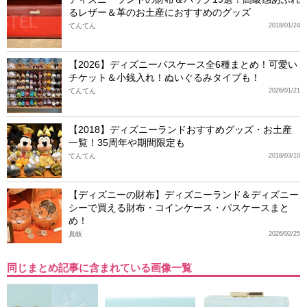
るレザー＆革のお土産におすすめのグッズ
てんてん
2018/01/24
【2026】ディズニーパスケース全6種まとめ！可愛い
チケット＆小銭入れ！ぬいぐるみタイプも！
てんてん
2026/01/21
【2018】ディズニーランドおすすめグッズ・お土産
一覧！35周年や期間限定も
てんてん
2018/03/10
【ディズニーの財布】ディズニーランド＆ディズニー
シーで買える財布・コインケース・パスケースまと
め！
真岐
2026/02/25
同じまとめ記事に含まれている画像一覧