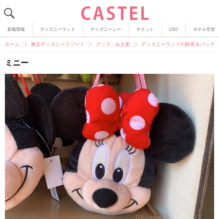
新着情報
ディズニーランド
ディズニーシー
チケット
USJ
ホテル空室
ホーム
東京ディズニーリゾート
グッズ・お土産
ディズニーランドの財布＆バッグ1
ミニー