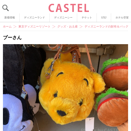
新着情報
ディズニーランド
ディズニーシー
チケット
USJ
ホテル空室
ホーム
東京ディズニーリゾート
グッズ・お土産
ディズニーランドの財布＆バッグ1
プーさん