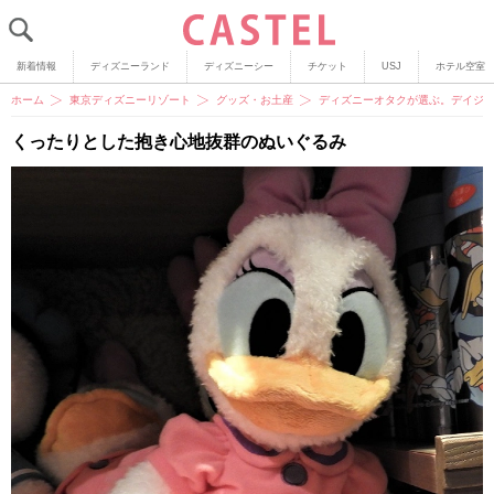
新着情報
ディズニーランド
ディズニーシー
チケット
USJ
ホテル空室
ホーム
東京ディズニーリゾート
グッズ・お土産
ディズニーオタクが選ぶ。デイジー
くったりとした抱き心地抜群のぬいぐるみ