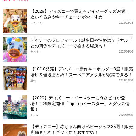
【2026】ディズニーで買えるデイジーグッズ34選！
ぬいぐるみやキーチェーンがおすすめ
てんてん
2025/12/18
デイジーのプロフィール！誕生日や性格は？ドナルド
との関係やディズニーで会える場所も！
わさお
2020/03/16
【10/10発売】ディズニー新作キーホルダー8選！販売
場所＆値段まとめ！スーベニアメダルが収納できる！
真奈
2019/10/18
【2020】ディズニー・イースターにうさピヨが登
場！TDS限定開催「Tip-Topイースター」＆グッズ情
報！
Tomo
2020/03/30
【ディズニー】赤ちゃん向けベビーグッズ35選！販売
店舗まとめ！ギフトにもおすすめ！