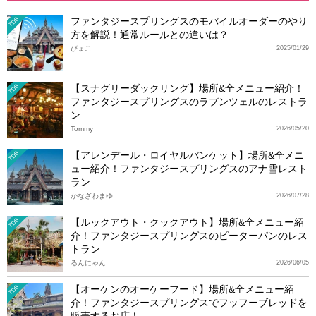
ファンタジースプリングスのモバイルオーダーのやり
TDS
方を解説！通常ルールとの違いは？
ぴょこ
2025/01/29
【スナグリーダックリング】場所&全メニュー紹介！
TDS
ファンタジースプリングスのラプンツェルのレストラ
ン
Tommy
2026/05/20
【アレンデール・ロイヤルバンケット】場所&全メニ
TDS
ュー紹介！ファンタジースプリングスのアナ雪レスト
ラン
かなざわまゆ
2026/07/28
【ルックアウト・クックアウト】場所&全メニュー紹
TDS
介！ファンタジースプリングスのピーターパンのレス
トラン
るんにゃん
2026/06/05
【オーケンのオーケーフード】場所&全メニュー紹
TDS
介！ファンタジースプリングスでフッフーブレッドを
販売するお店！