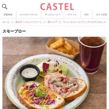
新着情報
ディズニーランド
ディズニーシー
チケット
USJ
ホテル空室
ホーム
東京ディズニーリゾート
新エリア
ファンタジースプリングスの7つのレスト
スモーブロー