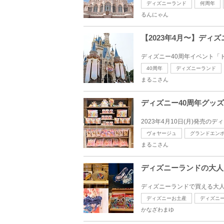
ディズニーランド
何周年
るんにゃん
【2023年4月〜】デ
ディズニー40周年イベント「ドリー
40周年
ディズニーランド
まるこさん
ディズニー40周年グッ
2023年4月10日(月)発売の
ヴォヤージュ
グランドエン
まるこさん
ディズニーランドの大人
ディズニーランドで買える大人
ディズニーお土産
ディズニ
かなざわまゆ