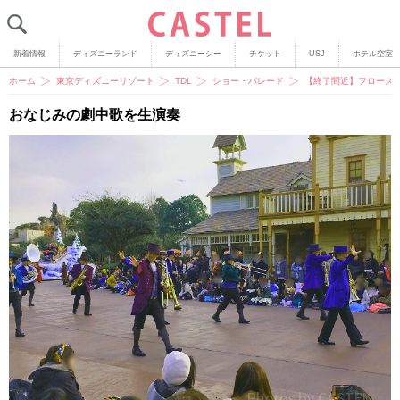
新着情報
ディズニーランド
ディズニーシー
チケット
USJ
ホテル空室
ホーム
東京ディズニーリゾート
TDL
ショー・パレード
【終了間近】フローズ
おなじみの劇中歌を生演奏