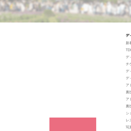
デ
新
TD
デ
チ
デ
デ
ア
裏
ア
裏
シ
レ
写