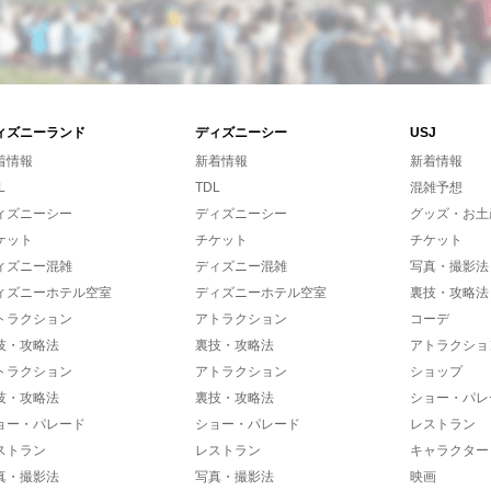
ィズニーランド
ディズニーシー
USJ
着情報
新着情報
新着情報
L
TDL
混雑予想
ィズニーシー
ディズニーシー
グッズ・お土
ケット
チケット
チケット
ィズニー混雑
ディズニー混雑
写真・撮影法
ィズニーホテル空室
ディズニーホテル空室
裏技・攻略法
トラクション
アトラクション
コーデ
技・攻略法
裏技・攻略法
アトラクショ
トラクション
アトラクション
ショップ
技・攻略法
裏技・攻略法
ショー・パレ
ョー・パレード
ショー・パレード
レストラン
ストラン
レストラン
キャラクター
真・撮影法
写真・撮影法
映画