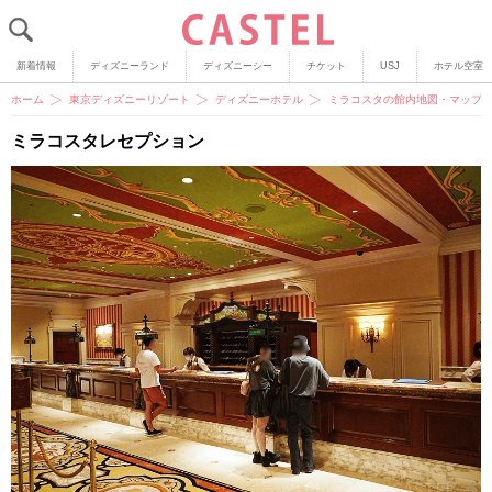
新着情報
ディズニーランド
ディズニーシー
チケット
USJ
ホテル空室
ホーム
東京ディズニーリゾート
ディズニーホテル
ミラコスタの館内地図・マップ
ミラコスタレセプション