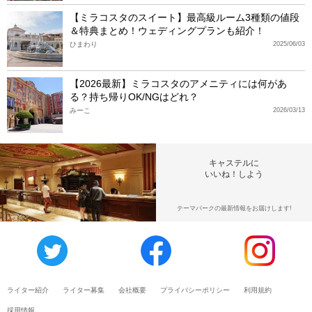
【ミラコスタのスイート】最高級ルーム3種類の値段
＆特典まとめ！ウェディングプランも紹介！
ひまわり
2025/06/03
【2026最新】ミラコスタのアメニティには何があ
る？持ち帰りOK/NGはどれ？
みーこ
2026/03/13
キャステルに
いいね！しよう
テーマパークの最新情報をお届けします!
ライター紹介
ライター募集
会社概要
プライバシーポリシー
利用規約
採用情報