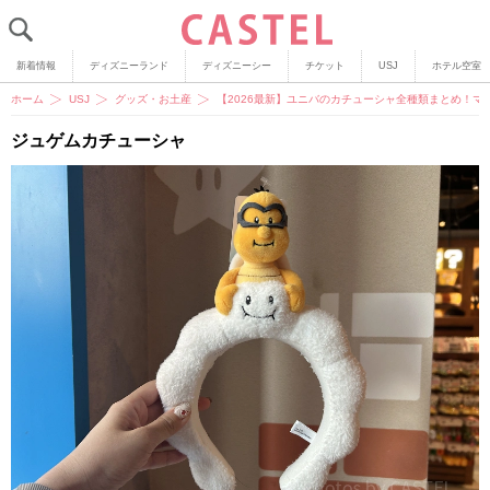
新着情報
ディズニーランド
ディズニーシー
チケット
USJ
ホテル空室
ホーム
USJ
グッズ・お土産
【2026最新】ユニバのカチューシャ全種類まとめ！マ
ジュゲムカチューシャ