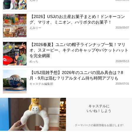
【2026】USJのお土産お菓子まとめ！ドンキーコン
グ、マリオ、ミニオン、ハリポタのお菓子！
えみりー
2026/05/07
【2026春夏】ユニバの帽子ラインナップ一覧！マリ
オ、スヌーピー、キティのキャップやバケットハット
を完全網羅
めっち
2026/05/13
【USJ混雑予想】2026年のユニバの混み具合は？8
月・9月は混む？リアルタイム待ち時間アプリも
キャステル編集部
2026/07/31
キャステルに
いいね！しよう
テーマパークの最新情報をお届けします!