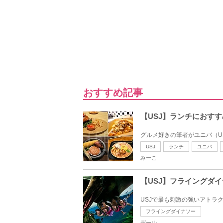
おすすめ記事
【USJ】ランチにおす
グルメ好きの筆者がユニバ（US
USJ
ランチ
ユニバ
みーこ
【USJ】フライングダ
USJで最も刺激の強いアトラ
フライングダイナソー
デール