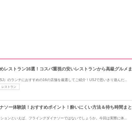
すめレストラン16選！コスパ重視の安いレストランから高級グルメま
J）のランチにおすすめの16の店舗を厳選してご紹介！USJで思いきり遊んだ...
レストラン
イナソー体験談！おすすめポイント！酔いにくい方法＆待ち時間ま
クションといえば、フライングダイナソーではないでしょうか。今回は実際に体...