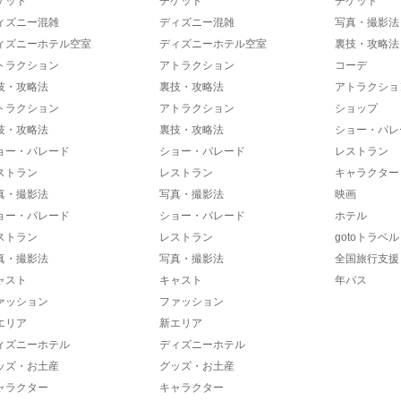
ケット
チケット
チケット
ィズニー混雑
ディズニー混雑
写真・撮影法
ィズニーホテル空室
ディズニーホテル空室
裏技・攻略法
トラクション
アトラクション
コーデ
技・攻略法
裏技・攻略法
アトラクショ
トラクション
アトラクション
ショップ
技・攻略法
裏技・攻略法
ショー・パレ
ョー・パレード
ショー・パレード
レストラン
ストラン
レストラン
キャラクター
真・撮影法
写真・撮影法
映画
ョー・パレード
ショー・パレード
ホテル
ストラン
レストラン
gotoトラベル
真・撮影法
写真・撮影法
全国旅行支援
ャスト
キャスト
年パス
ァッション
ファッション
エリア
新エリア
ィズニーホテル
ディズニーホテル
ッズ・お土産
グッズ・お土産
ャラクター
キャラクター