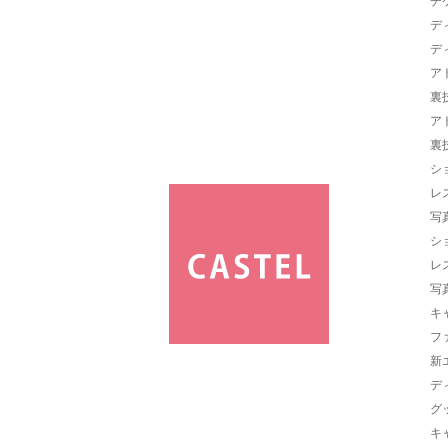
チ
デ
デ
ア
裏
ア
裏
シ
レ
写
シ
レ
写
キ
フ
新
デ
グ
キ