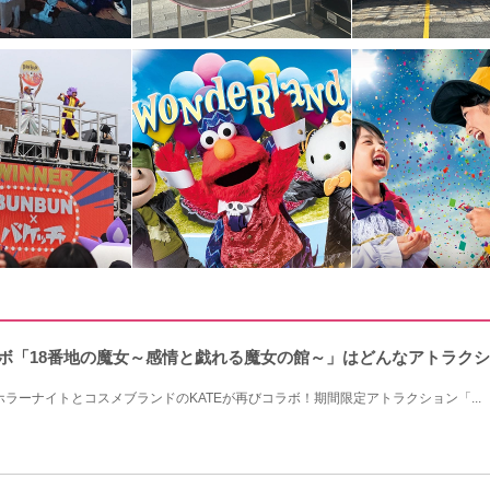
)コラボ「18番地の魔女～感情と戯れる魔女の館～」はどんなアトラ
・ホラーナイトとコスメブランドのKATEが再びコラボ！期間限定アトラクション「...