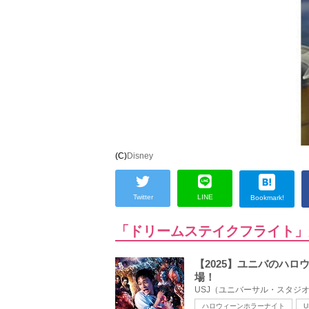
(C)
Disney
Twitter
LINE
Bookmark!
「ドリームステイクフライト」
【2025】ユニバのハ
場！
USJ（ユニバーサル・スタジオ
ハロウィーンホラーナイト
U