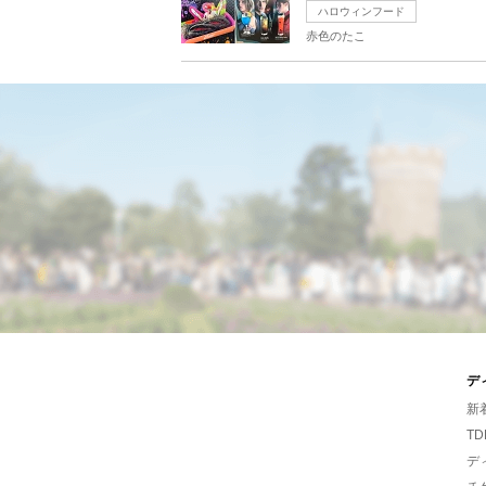
ハロウィンフード
赤色のたこ
デ
新
TD
デ