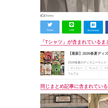
(C)
Disney
Twitter
LINE
Bookmark!
「Tシャツ」が含まれているま
【最新】2026春夏デ
2026春夏のディズニーランド
ディズニー
Tシャツ
ア
てんてん
同じまとめ記事に含まれている