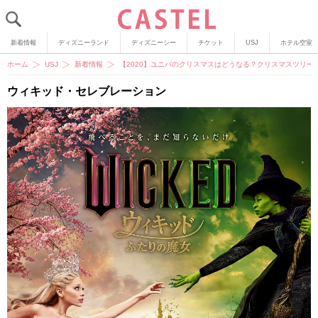
新着情報
ディズニーランド
ディズニーシー
チケット
USJ
ホテル空室
ホーム
USJ
新着情報
【2020】ユニバのクリスマスはどうなる？クリスマスツリ
ウィキッド・セレブレーション