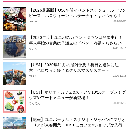
【2026最新版】USJ年間イベントスケジュール！ワン
ピース、ハロウィーン・ホラーナイトはいつから？
Ikuma
2026/08/06
【2020年度】ユニバのカウントダウンは開催中止！
年末年始の営業は？過去のイベント内容をおさらい
ないん
2021/10/13
【USJ】2020年11月の混雑予想！祝日と連休に注
意！ハロウィン終了＆クリスマスがスタート
MEGU
2020/11/13
【USJ】マリオ・カフェ&ストアが10/16オープン！グ
ッズやフードメニューが新登場！
てんてん
2020/10/12
【速報】ユニバーサル・スタジオ・ジャパンのマリオ
エリアが来春開業！10/16にカフェ&ショップが先行