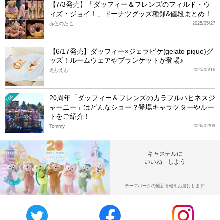
【7/3発売】「ダッフィー＆フレンズのフィルド・ウ
ィズ・ジョイ！」ドーナツグッズ種類&値段まとめ！
赤色のたこ
2025/05/27
【6/17発売】ダッフィー×ジェラピケ(gelato pique)グ
ッズ！ルームウェアやブランケットが登場♪
えむえむ
2025/05/16
20周年「ダッフィー＆フレンズのカラフルハピネスジ
TDS
ャーニー」はどんなショー？登場キャラクターやルー
トをご紹介！
Tommy
2026/02/09
キャステルに
いいね！しよう
テーマパークの最新情報をお届けします!