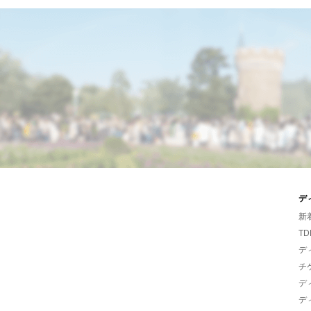
デ
新
TD
デ
チ
デ
デ