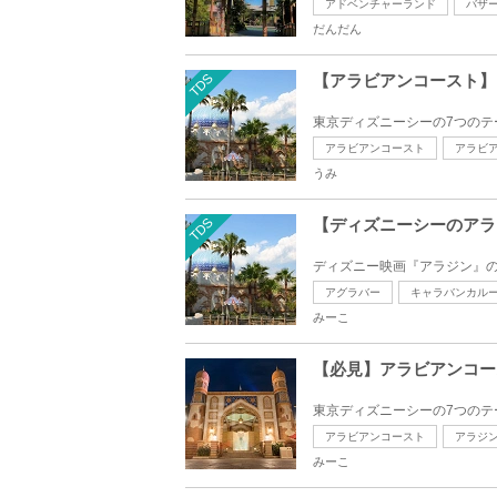
アドベンチャーランド
バザ
だんだん
TDS
【アラビアンコースト】
東京ディズニーシーの7つのテ
アラビアンコースト
アラビ
うみ
TDS
【ディズニーシーのアラ
ディズニー映画『アラジン』の
アグラバー
キャラバンカル
みーこ
【必見】アラビアンコー
東京ディズニーシーの7つのテ
アラビアンコースト
アラジ
みーこ