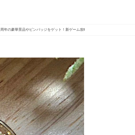
25周年の豪華景品やピンバッジをゲット！新ゲーム攻略法も！
ミッキーとミニー