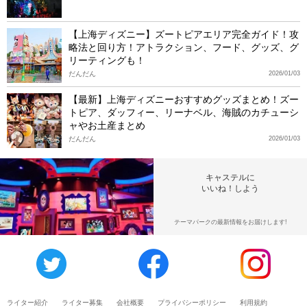
【上海ディズニー】ズートピアエリア完全ガイド！攻
略法と回り方！アトラクション、フード、グッズ、グ
リーティングも！
だんだん
2026/01/03
【最新】上海ディズニーおすすめグッズまとめ！ズー
トピア、ダッフィー、リーナベル、海賊のカチューシ
ャやお土産まとめ
だんだん
2026/01/03
キャステルに
いいね！しよう
テーマパークの最新情報をお届けします!
ライター紹介
ライター募集
会社概要
プライバシーポリシー
利用規約