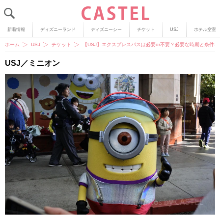
新着情報
ディズニーランド
ディズニーシー
チケット
USJ
ホテル空室
ホーム
USJ
チケット
【USJ】エクスプレスパスは必要or不要？必要な時期と条件を
USJ／ミニオン