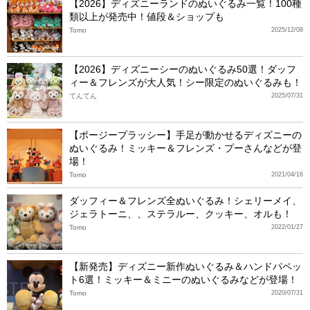
【2026】ディズニーランドのぬいぐるみ一覧！100種
類以上が発売中！値段＆ショップも
Tomo
2025/12/08
【2026】ディズニーシーのぬいぐるみ50選！ダッフ
ィー＆フレンズが大人気！シー限定のぬいぐるみも！
てんてん
2025/07/31
【ポージープラッシー】手足が動かせるディズニーの
ぬいぐるみ！ミッキー＆フレンズ・プーさんなどが登
場！
Tomo
2021/04/16
ダッフィー＆フレンズ全ぬいぐるみ！シェリーメイ、
ジェラトーニ、、ステラルー、クッキー、オルも！
Tomo
2022/01/27
【新発売】ディズニー新作ぬいぐるみ＆ハンドパペッ
ト6選！ミッキー＆ミニーのぬいぐるみなどが登場！
Tomo
2020/07/31