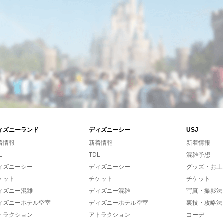
ィズニーランド
ディズニーシー
USJ
着情報
新着情報
新着情報
L
TDL
混雑予想
ィズニーシー
ディズニーシー
グッズ・お土
ケット
チケット
チケット
ィズニー混雑
ディズニー混雑
写真・撮影法
ィズニーホテル空室
ディズニーホテル空室
裏技・攻略法
トラクション
アトラクション
コーデ