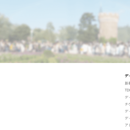
デ
新
TD
デ
チ
デ
デ
ア