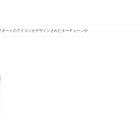
ーマポートのアイコンがデザインされたキーチェーンやトートバッグが登場！
キ