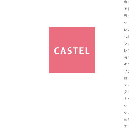
裏
ア
裏
シ
レ
写
シ
レ
写
キ
フ
新
デ
グ
キ
シ
シ
豆
デ