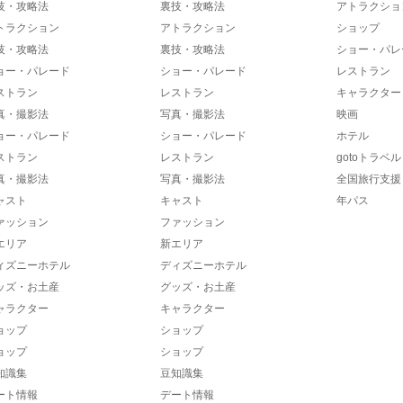
技・攻略法
裏技・攻略法
アトラクショ
トラクション
アトラクション
ショップ
技・攻略法
裏技・攻略法
ショー・パレ
ョー・パレード
ショー・パレード
レストラン
ストラン
レストラン
キャラクター
真・撮影法
写真・撮影法
映画
ョー・パレード
ショー・パレード
ホテル
ストラン
レストラン
gotoトラベル
真・撮影法
写真・撮影法
全国旅行支援
ャスト
キャスト
年パス
ァッション
ファッション
エリア
新エリア
ィズニーホテル
ディズニーホテル
ッズ・お土産
グッズ・お土産
ャラクター
キャラクター
ョップ
ショップ
ョップ
ショップ
知識集
豆知識集
ート情報
デート情報