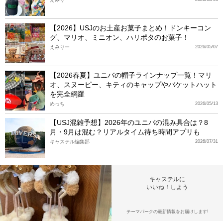
【2026】USJのお土産お菓子まとめ！ドンキーコン
グ、マリオ、ミニオン、ハリポタのお菓子！
えみりー
2026/05/07
【2026春夏】ユニバの帽子ラインナップ一覧！マリ
オ、スヌーピー、キティのキャップやバケットハット
を完全網羅
めっち
2026/05/13
【USJ混雑予想】2026年のユニバの混み具合は？8
月・9月は混む？リアルタイム待ち時間アプリも
キャステル編集部
2026/07/31
キャステルに
いいね！しよう
テーマパークの最新情報をお届けします!