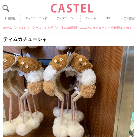
新着情報
ディズニーランド
ディズニーシー
チケット
USJ
ホテル空室
ホーム
USJ
グッズ・お土産
【2026最新】ユニバのカチューシャ全種類まとめ！マ
ティムカチューシャ