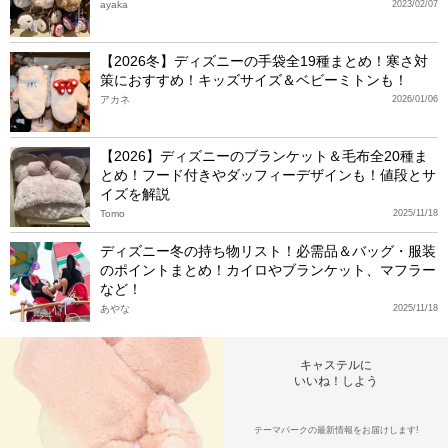
ayaka
2023/02/07
【2026冬】ディズニーの手袋全19種まとめ！寒さ対
策におすすめ！キッズサイズ＆ベビーミトンも！
アカネ
2026/01/06
【2026】ディズニーのブランケット＆毛布全20種ま
とめ！フード付きやダッフィーデザインも！値段とサ
イズを解説
Tomo
2025/11/18
ディズニー冬の持ち物リスト！必需品＆バッグ・服装
のポイントまとめ！カイロやブランケット、マフラー
など！
あやな
2025/11/18
キャステルに
いいね！しよう
テーマパークの最新情報をお届けします!