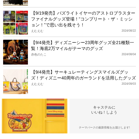
【9/19発売】バズライトイヤーのアストロブラスター
ファイナルグッズ登場！“コンプリート・ザ・ミッシ
ョン！”で思い出を残そう！
えむえむ
2024/08/22
【9/4発売】ディズニーシー23周年グッズ全21種類一
覧！海底2万マイルがテーマのグッズ
赤色のたこ
2024/08/04
【9/4発売】サーキュレーティングスマイルズグッ
ズ！ディズニー40周年のガーランドを活用したグッズ
えむえむ
2024/09/03
キャステルに
いいね！しよう
テーマパークの最新情報をお届けします!