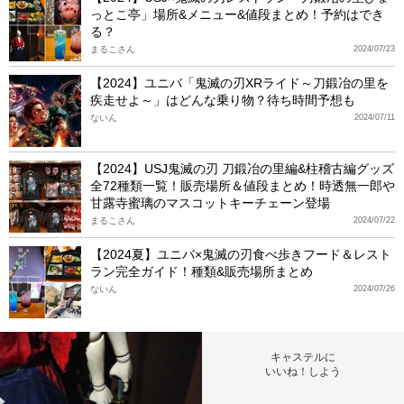
っとこ亭」場所&メニュー&値段まとめ！予約はでき
る？
まるこさん
2024/07/23
【2024】ユニバ「鬼滅の刃XRライド～刀鍛冶の里を
疾走せよ～」はどんな乗り物？待ち時間予想も
ないん
2024/07/11
【2024】USJ鬼滅の刃 刀鍛冶の里編&柱稽古編グッズ
全72種類一覧！販売場所＆値段まとめ！時透無一郎や
甘露寺蜜璃のマスコットキーチェーン登場
まるこさん
2024/07/22
【2024夏】ユニバ×鬼滅の刃食べ歩きフード＆レスト
ラン完全ガイド！種類&販売場所まとめ
ないん
2024/07/26
キャステルに
いいね！しよう