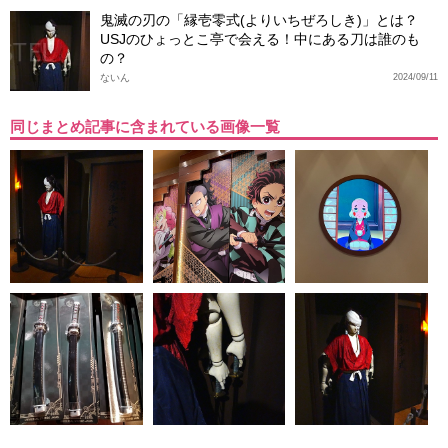
鬼滅の刃の「縁壱零式(よりいちぜろしき)」とは？
USJのひょっとこ亭で会える！中にある刀は誰のも
の？
ないん
2024/09/11
同じまとめ記事に含まれている画像一覧