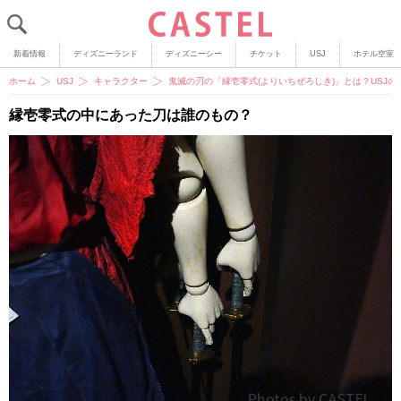
新着情報
ディズニーランド
ディズニーシー
チケット
USJ
ホテル空室
ホーム
USJ
キャラクター
鬼滅の刃の「縁壱零式(よりいちぜろしき)」とは？USJ
縁壱零式の中にあった刀は誰のもの？