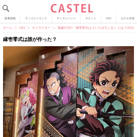
新着情報
ディズニーランド
ディズニーシー
チケット
USJ
ホテル空室
ホーム
USJ
キャラクター
鬼滅の刃の「縁壱零式(よりいちぜろしき)」とは？USJ
縁壱零式は誰が作った？