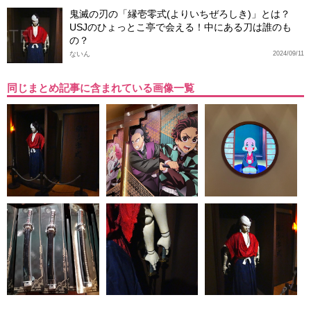
鬼滅の刃の「縁壱零式(よりいちぜろしき)」とは？
USJのひょっとこ亭で会える！中にある刀は誰のも
の？
ないん
2024/09/11
同じまとめ記事に含まれている画像一覧