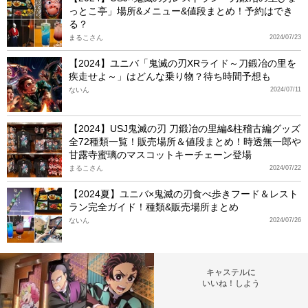
っとこ亭」場所&メニュー&値段まとめ！予約はでき
る？
まるこさん
2024/07/23
【2024】ユニバ「鬼滅の刃XRライド～刀鍛冶の里を
疾走せよ～」はどんな乗り物？待ち時間予想も
ないん
2024/07/11
【2024】USJ鬼滅の刃 刀鍛冶の里編&柱稽古編グッズ
全72種類一覧！販売場所＆値段まとめ！時透無一郎や
甘露寺蜜璃のマスコットキーチェーン登場
まるこさん
2024/07/22
【2024夏】ユニバ×鬼滅の刃食べ歩きフード＆レスト
ラン完全ガイド！種類&販売場所まとめ
ないん
2024/07/26
キャステルに
いいね！しよう