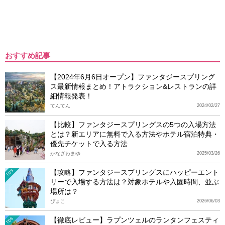
おすすめ記事
【2024年6月6日オープン】ファンタジースプリング
ス最新情報まとめ！アトラクション&レストランの詳
細情報発表！
てんてん
2024/02/27
【比較】ファンタジースプリングスの5つの入場方法
とは？新エリアに無料で入る方法やホテル宿泊特典・
優先チケットで入る方法
かなざわまゆ
2025/03/26
【攻略】ファンタジースプリングスにハッピーエント
TDS
リーで入場する方法は？対象ホテルや入園時間、並ぶ
場所は？
ぴょこ
2026/06/03
【徹底レビュー】ラプンツェルのランタンフェスティ
TDS