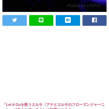
「Let It Goを歌うエルサ〔アナとエルサのフローズンジャーニ