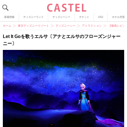
新着情報
ディズニーランド
ディズニーシー
チケット
USJ
ホテル空室
ホーム
東京ディズニーリゾート
ディズニーシー
アトラクション
【徹底レビュ
Let It Goを歌うエルサ〔アナとエルサのフローズンジャー
ニー〕