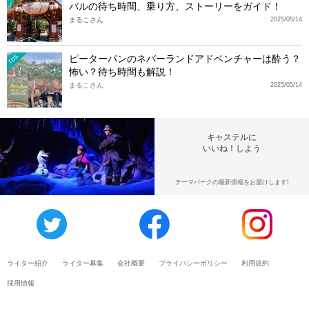
バルの待ち時間、乗り方、ストーリーをガイド！
まるこさん
2025/05/14
ピーターパンのネバーランドアドベンチャーは酔う？
TDS
怖い？待ち時間も解説！
まるこさん
2025/05/14
キャステルに
いいね！しよう
テーマパークの最新情報をお届けします!
ライター紹介
ライター募集
会社概要
プライバシーポリシー
利用規約
採用情報