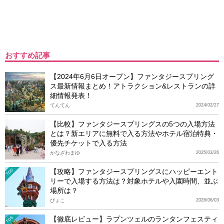
おすすめ記事
【2024年6月6日オープン】ファンタジースプリング
ス最新情報まとめ！アトラクション&レストランの詳
細情報発表！
てんてん
2024/02/27
【比較】ファンタジースプリングスの5つの入場方法
とは？新エリアに無料で入る方法やホテル宿泊特典・
優先チケットで入る方法
かなざわまゆ
2025/03/26
【攻略】ファンタジースプリングスにハッピーエント
TDS
リーで入場する方法は？対象ホテルや入園時間、並ぶ
場所は？
ぴょこ
2026/06/03
【徹底レビュー】ラプンツェルのランタンフェスティ
TDS