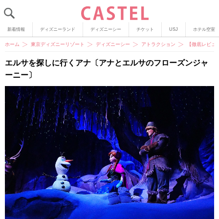
新着情報
ディズニーランド
ディズニーシー
チケット
USJ
ホテル空室
ホーム
東京ディズニーリゾート
ディズニーシー
アトラクション
【徹底レビュ
エルサを探しに行くアナ〔アナとエルサのフローズンジャ
ーニー〕