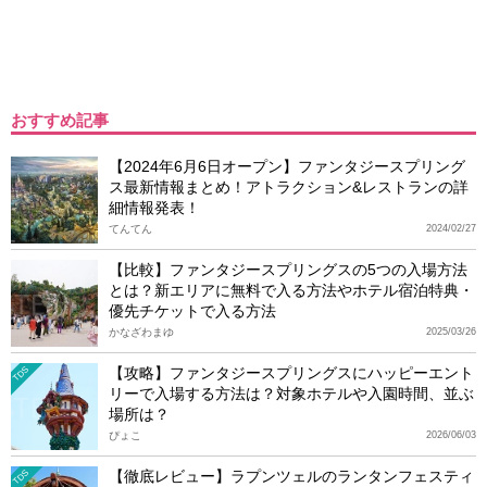
おすすめ記事
【2024年6月6日オープン】ファンタジースプリング
ス最新情報まとめ！アトラクション&レストランの詳
細情報発表！
てんてん
2024/02/27
【比較】ファンタジースプリングスの5つの入場方法
とは？新エリアに無料で入る方法やホテル宿泊特典・
優先チケットで入る方法
かなざわまゆ
2025/03/26
【攻略】ファンタジースプリングスにハッピーエント
TDS
リーで入場する方法は？対象ホテルや入園時間、並ぶ
場所は？
ぴょこ
2026/06/03
【徹底レビュー】ラプンツェルのランタンフェスティ
TDS