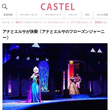
新着情報
ディズニーランド
ディズニーシー
チケット
USJ
ホテル空室
ホーム
東京ディズニーリゾート
ディズニーシー
アトラクション
【徹底レビュ
アナとエルサが決裂〔アナとエルサのフローズンジャーニ
ー〕