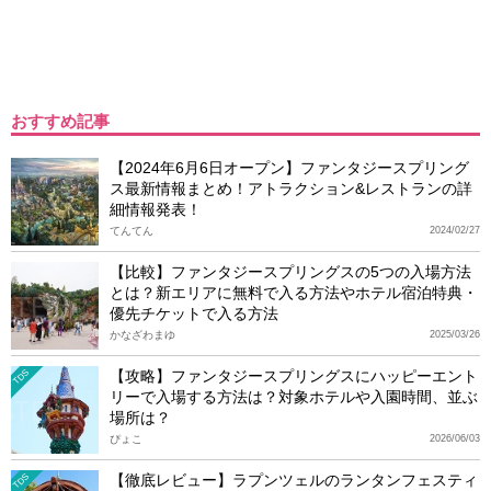
おすすめ記事
【2024年6月6日オープン】ファンタジースプリング
ス最新情報まとめ！アトラクション&レストランの詳
細情報発表！
てんてん
2024/02/27
【比較】ファンタジースプリングスの5つの入場方法
とは？新エリアに無料で入る方法やホテル宿泊特典・
優先チケットで入る方法
かなざわまゆ
2025/03/26
【攻略】ファンタジースプリングスにハッピーエント
TDS
リーで入場する方法は？対象ホテルや入園時間、並ぶ
場所は？
ぴょこ
2026/06/03
【徹底レビュー】ラプンツェルのランタンフェスティ
TDS