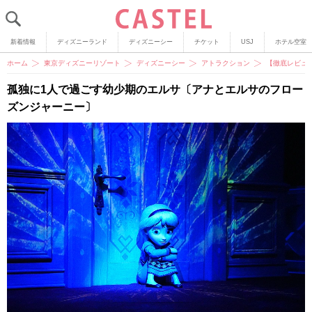
新着情報
ディズニーランド
ディズニーシー
チケット
USJ
ホテル空室
ホーム
東京ディズニーリゾート
ディズニーシー
アトラクション
【徹底レビュ
孤独に1人で過ごす幼少期のエルサ〔アナとエルサのフロー
ズンジャーニー〕