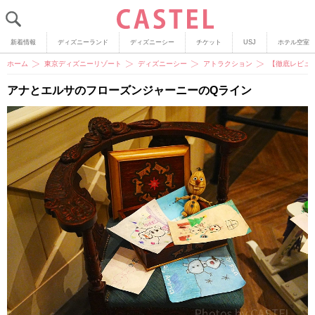
新着情報
ディズニーランド
ディズニーシー
チケット
USJ
ホテル空室
ホーム
東京ディズニーリゾート
ディズニーシー
アトラクション
【徹底レビュ
アナとエルサのフローズンジャーニーのQライン