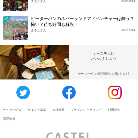
まるこさん
2025/05/14
ピーターパンのネバーランドアドベンチャーは酔う？
TDS
怖い？待ち時間も解説！
まるこさん
2025/05/14
キャステルに
いいね！しよう
テーマパークの最新情報をお届けします!
ライター紹介
ライター募集
会社概要
プライバシーポリシー
利用規約
採用情報