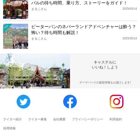
バルの待ち時間、乗り方、ストーリーをガイド！
まるこさん
2025/05/14
ピーターパンのネバーランドアドベンチャーは酔う？
TDS
怖い？待ち時間も解説！
まるこさん
2025/05/14
キャステルに
いいね！しよう
テーマパークの最新情報をお届けします!
ライター紹介
ライター募集
会社概要
プライバシーポリシー
利用規約
採用情報