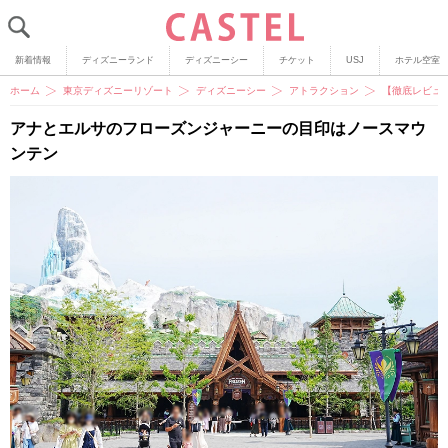
新着情報
ディズニーランド
ディズニーシー
チケット
USJ
ホテル空室
ホーム
東京ディズニーリゾート
ディズニーシー
アトラクション
【徹底レビュ
アナとエルサのフローズンジャーニーの目印はノースマウ
ンテン