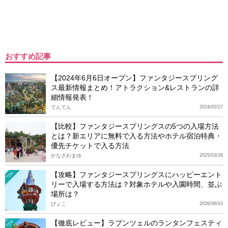
おすすめ記事
【2024年6月6日オープン】ファンタジースプリング
ス最新情報まとめ！アトラクション&レストランの詳
細情報発表！
てんてん
2024/02/27
【比較】ファンタジースプリングスの5つの入場方法
とは？新エリアに無料で入る方法やホテル宿泊特典・
優先チケットで入る方法
かなざわまゆ
2025/03/26
【攻略】ファンタジースプリングスにハッピーエント
TDS
リーで入場する方法は？対象ホテルや入園時間、並ぶ
場所は？
ぴょこ
2026/06/03
【徹底レビュー】ラプンツェルのランタンフェスティ
TDS