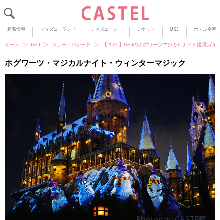
新着情報
ディズニーランド
ディズニーシー
チケット
USJ
ホテル空室
ホーム
USJ
ショー・パレード
【2025】USJのホグワーツマジカルナイト鑑賞ガ
ホグワーツ・マジカルナイト・ウィンターマジック