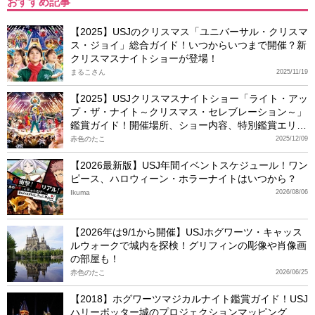
おすすめ記事
【2025】USJのクリスマス「ユニバーサル・クリスマ
ス・ジョイ」総合ガイド！いつからいつまで開催？新
クリスマスナイトショーが登場！
まるこさん
2025/11/19
【2025】USJクリスマスナイトショー「ライト・アッ
プ・ザ・ナイト～クリスマス・セレブレーション～」
鑑賞ガイド！開催場所、ショー内容、特別鑑賞エリア
チケット
赤色のたこ
2025/12/09
【2026最新版】USJ年間イベントスケジュール！ワン
ピース、ハロウィーン・ホラーナイトはいつから？
Ikuma
2026/08/06
【2026年は9/1から開催】USJホグワーツ・キャッス
ルウォークで城内を探検！グリフィンの彫像や肖像画
の部屋も！
赤色のたこ
2026/06/25
【2018】ホグワーツマジカルナイト鑑賞ガイド！USJ
ハリーポッター城のプロジェクションマッピング