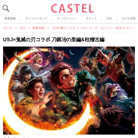
新着情報
ディズニーランド
ディズニーシー
チケット
USJ
ホテル空室
ホーム
USJ
新着情報
【USJ新エリア】ドンキーコング・カントリー総合ガイド！
USJ×鬼滅の刃コラボ 刀鍛冶の里編&柱稽古編