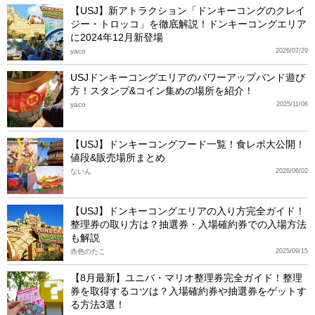
【USJ】新アトラクション「ドンキーコングのクレイ
ジー・トロッコ」を徹底解説！ドンキーコングエリア
に2024年12月新登場
yaco
2026/07/29
USJドンキーコングエリアのパワーアップバンド遊び
方！スタンプ&コイン集めの場所を紹介！
yaco
2025/11/06
【USJ】ドンキーコングフード一覧！食レポ大公開！
値段&販売場所まとめ
ないん
2026/06/02
【USJ】ドンキーコングエリアの入り方完全ガイド！
整理券の取り方は？抽選券・入場確約券での入場方法
も解説
赤色のたこ
2025/09/15
【8月最新】ユニバ・マリオ整理券完全ガイド！整理
券を取得するコツは？入場確約券や抽選券をゲットす
る方法3選！